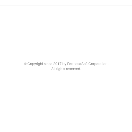
© Copyright since 2017 by FormosaSoft Corporation.
All rights reserved.